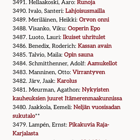
3491. Hellaakoski, Aaro:
Runoja
3490. Ivalo, Santeri:
Lahjoisusmailla
3489. Meriläinen, Heikki:
Orvon onni
3488. Visanko, Viku:
Ooperin Epo
3487. Luoto, Lauri:
Ikuiset uhritulet
3486. Benedix, Roderich:
Kassan avain
3485. Talvio, Maila:
Opin sauna
3484. Schmitthenner, Adolf:
Aamukellot
3483. Manninen, Otto:
Virrantyven
3482. Järv, Jaak:
Karolus
3481. Meurman, Agathon:
Nykyisten
kauheuksien juuret Itämerenmaakunnissa
3480. Jaakkola, Eemeli:
Neljän vuosisadan
sukutalo
**
3479. Lampén, Ernst:
Pikakuvia Raja-
Karjalasta