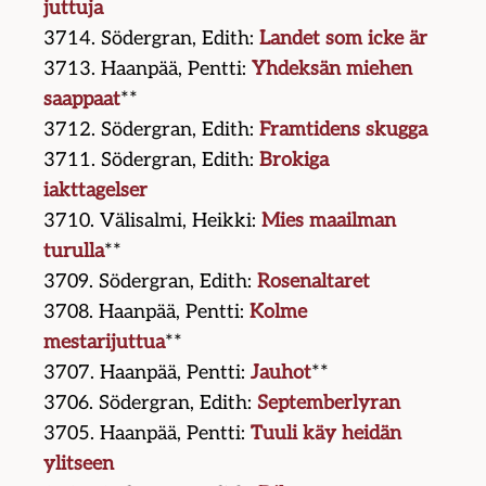
juttuja
3714. Södergran, Edith:
Landet som icke är
3713. Haanpää, Pentti:
Yhdeksän miehen
saappaat
**
3712. Södergran, Edith:
Framtidens skugga
3711. Södergran, Edith:
Brokiga
iakttagelser
3710. Välisalmi, Heikki:
Mies maailman
turulla
**
3709. Södergran, Edith:
Rosenaltaret
3708. Haanpää, Pentti:
Kolme
mestarijuttua
**
3707. Haanpää, Pentti:
Jauhot
**
3706. Södergran, Edith:
Septemberlyran
3705. Haanpää, Pentti:
Tuuli käy heidän
ylitseen