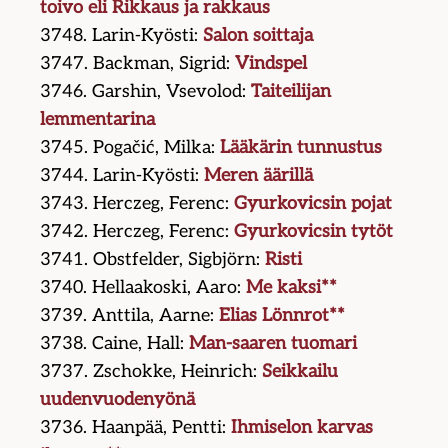
toivo eli Rikkaus ja rakkaus
3748. Larin-Kyösti:
Salon soittaja
3747. Backman, Sigrid:
Vindspel
3746. Garshin, Vsevolod:
Taiteilijan
lemmentarina
3745. Pogačić, Milka:
Lääkärin tunnustus
3744. Larin-Kyösti:
Meren äärillä
3743. Herczeg, Ferenc:
Gyurkovicsin pojat
3742. Herczeg, Ferenc:
Gyurkovicsin tytöt
3741. Obstfelder, Sigbjörn:
Risti
3740. Hellaakoski, Aaro:
Me kaksi**
3739. Anttila, Aarne:
Elias Lönnrot**
3738. Caine, Hall:
Man-saaren tuomari
3737. Zschokke, Heinrich:
Seikkailu
uudenvuodenyönä
3736. Haanpää, Pentti:
Ihmiselon karvas