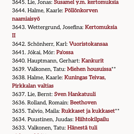
3645. Lie, Jonas:
Susamel y.m. kertomuksia
3644. Halme, Kaarle:
Pöllönkorven
naamiaisyö
3643. Wettergrund, Josefina:
Kertomuksia
II
3642. Schönherr, Karl:
Vuoristokansaa
3641. Jókai, Mór:
Pa'ossa
3640. Hauptmann, Gerhart:
Kankurit
3639. Valkonen, Tatu:
Miehen housuissa
**
3638. Halme, Kaarle:
Kuningas Teivas,
Pirkkalan valtias
3637. Lie, Bernt:
Sven Hankatuuli
3636. Rolland, Romain:
Beethoven
3635. Talvio, Maila:
Rukkaset ja kukkaset
**
3634. Puustinen, Juudas:
Hiihtokilpailu
3633. Valkonen, Tatu:
Hänestä tuli