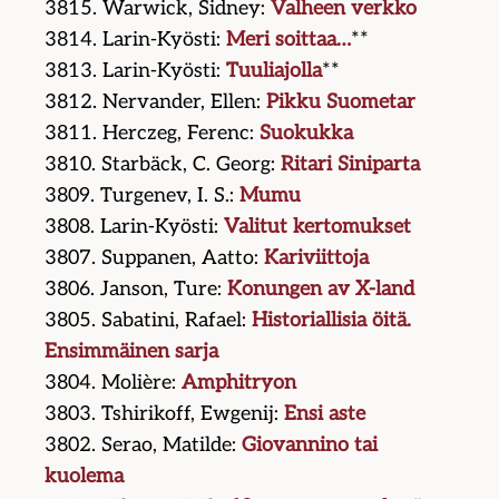
3815. Warwick, Sidney:
Valheen verkko
3814. Larin-Kyösti:
Meri soittaa…
**
3813. Larin-Kyösti:
Tuuliajolla
**
3812. Nervander, Ellen:
Pikku Suometar
3811. Herczeg, Ferenc:
Suokukka
3810. Starbäck, C. Georg:
Ritari Siniparta
3809. Turgenev, I. S.:
Mumu
3808. Larin-Kyösti:
Valitut kertomukset
3807. Suppanen, Aatto:
Kariviittoja
3806. Janson, Ture:
Konungen av X-land
3805. Sabatini, Rafael:
Historiallisia öitä.
Ensimmäinen sarja
3804. Molière:
Amphitryon
3803. Tshirikoff, Ewgenij:
Ensi aste
3802. Serao, Matilde:
Giovannino tai
kuolema