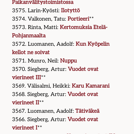
Paikanvälitystoimistossa
3575. Larin-Kyösti:
Ilotyttö
3574. Valkonen, Tatu:
Portieeri
**
3573. Rinta, Matti:
Kertomuksia Etelä-
Pohjanmaalta
3572. Luomanen, Aadolf:
Kun Kyöpelin
kellot ne soivat
3571. Munro, Neil:
Nuppu
3570. Siegberg, Artur:
Vuodet ovat
vierineet III
**
3569. Välisalmi, Heikki:
Karu Kamarani
3568. Siegberg, Artur:
Vuodet ovat
vierineet II
**
3567. Luomanen, Aadolf:
Tätiväkeä
3566. Siegberg, Artur:
Vuodet ovat
vierineet I
**