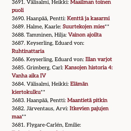
3691. Välisalmi, Heikki:
Maailman toinen
puoli
3690. Haanpää, Pentti:
Kenttä ja kasarmi
3689. Halme, Kaarle:
Suurtekojen mies
**
3688. Tamminen, Hilja:
Vainon ajoilta
3687. Keyserling, Eduard von:
Ruhtinattaria
3686. Keyserling, Eduard von:
Illan varjot
3685. Grimberg, Carl:
Kansojen historia 4:
Vanha aika IV
3684. Välisalmi, Heikki:
Elämän
kiertokulku
**
3683. Haanpää, Pentti:
Maantietä pitkin
3682. Järventaus, Arvi:
Itkevien pajujen
maa
**
3681. Flygare-Carlén, Emilie: