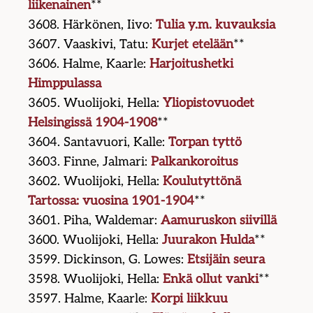
liikenainen
**
3608. Härkönen, Iivo:
Tulia y.m. kuvauksia
3607. Vaaskivi, Tatu:
Kurjet etelään
**
3606. Halme, Kaarle:
Harjoitushetki
Himppulassa
3605. Wuolijoki, Hella:
Yliopistovuodet
Helsingissä 1904-1908
**
3604. Santavuori, Kalle:
Torpan tyttö
3603. Finne, Jalmari:
Palkankoroitus
3602. Wuolijoki, Hella:
Koulutyttönä
Tartossa: vuosina 1901-1904
**
3601. Piha, Waldemar:
Aamuruskon siivillä
3600. Wuolijoki, Hella:
Juurakon Hulda
**
3599. Dickinson, G. Lowes:
Etsijäin seura
3598. Wuolijoki, Hella:
Enkä ollut vanki
**
3597. Halme, Kaarle:
Korpi liikkuu