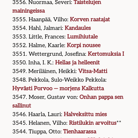
3556. Nuormaa, Severi:
Taistelujen
mainingeissa
3555. Haanpää, Vilho:
Korven raatajat
3554. Hahl, Jalmari:
Kandaules
3553. Little, Frances:
Lumihiutale
3552. Halme, Kaarle:
Korpi nousee
3551. Wettergrund, Josefina:
Kertomuksia I
3550. Inha, I. K.:
Hellas ja helleenit
3549. Meriläinen, Heikki:
Vitsa-Matti
3548. Pekkola, Sulo-Weikko Pekkola:
Hyvästi Porvoo — morjens Kalkutta
3547. Moser, Gustav von:
Onhan pappa sen
sallinut
3546. Haarla, Lauri:
Halveksittu mies
3545. Helanen, Vilho:
Ristilukin arvoitus
**
3544. Tiuppa, Otto:
Tienhaarassa