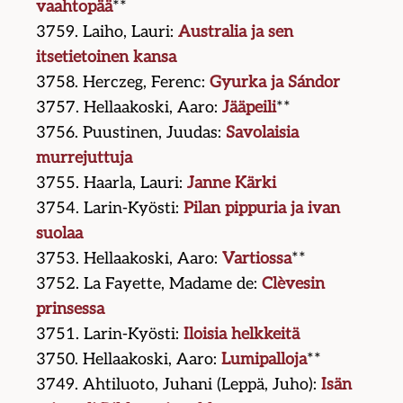
vaahtopää
**
3759. Laiho, Lauri:
Australia ja sen
itsetietoinen kansa
3758. Herczeg, Ferenc:
Gyurka ja Sándor
3757. Hellaakoski, Aaro:
Jääpeili
**
3756. Puustinen, Juudas:
Savolaisia
murrejuttuja
3755. Haarla, Lauri:
Janne Kärki
3754. Larin-Kyösti:
Pilan pippuria ja ivan
suolaa
3753. Hellaakoski, Aaro:
Vartiossa
**
3752. La Fayette, Madame de:
Clèvesin
prinsessa
3751. Larin-Kyösti:
Iloisia helkkeitä
3750. Hellaakoski, Aaro:
Lumipalloja
**
3749. Ahtiluoto, Juhani (Leppä, Juho):
Isän