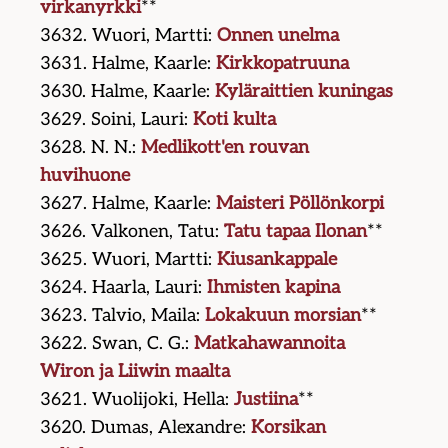
virkanyrkki
**
3632. Wuori, Martti:
Onnen unelma
3631. Halme, Kaarle:
Kirkkopatruuna
3630. Halme, Kaarle:
Kyläraittien kuningas
3629. Soini, Lauri:
Koti kulta
3628. N. N.:
Medlikott'en rouvan
huvihuone
3627. Halme, Kaarle:
Maisteri Pöllönkorpi
3626. Valkonen, Tatu:
Tatu tapaa Ilonan
**
3625. Wuori, Martti:
Kiusankappale
3624. Haarla, Lauri:
Ihmisten kapina
3623. Talvio, Maila:
Lokakuun morsian
**
3622. Swan, C. G.:
Matkahawannoita
Wiron ja Liiwin maalta
3621. Wuolijoki, Hella:
Justiina
**
3620. Dumas, Alexandre:
Korsikan