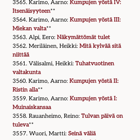
3565. Karimo, Aarno:
Kumpujen yöstä IV:
Itsenäisyyteen
**
3564. Karimo, Aarno:
Kumpujen yöstä III:
Miekan valta
**
3563. Alpi, Eero:
Näkymättömät tulet
3562. Meriläinen, Heikki:
Mitä kylvää sitä
niittää
3561. Välisalmi, Heikki:
Tuhatvuotinen
valtakunta
3560. Karimo, Aarno:
Kumpujen yöstä II:
Ristin alla
**
3559. Karimo, Aarno:
Kumpujen yöstä I:
Muinaiskansaa
3558. Rauanheimo, Reino:
Tulvan päivä on
tuleva
**
3557. Wuori, Martti:
Seinä väliä