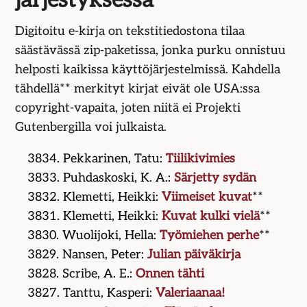
järjestyksessä
Digitoitu e-kirja on tekstitiedostona tilaa
säästävässä zip-paketissa, jonka purku onnistuu
helposti kaikissa käyttöjärjestelmissä. Kahdella
tähdellä** merkityt kirjat eivät ole USA:ssa
copyright-vapaita, joten niitä ei Projekti
Gutenbergilla voi julkaista.
3834. Pekkarinen, Tatu:
Tiilikivimies
3833. Puhdaskoski, K. A.:
Särjetty sydän
3832. Klemetti, Heikki:
Viimeiset kuvat
**
3831. Klemetti, Heikki:
Kuvat kulki vielä
**
3830. Wuolijoki, Hella:
Työmiehen perhe
**
3829. Nansen, Peter:
Julian päiväkirja
3828. Scribe, A. E.:
Onnen tähti
3827. Tanttu, Kasperi:
Valeriaanaa!