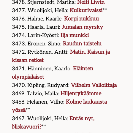
3478. Stjernstedt, Marika:
Neiti Liwin
3477. Wuolijoki, Hella:
Kulkurivalssi
**
3476. Halme, Kaarle:
Korpi nukkuu
3475. Haarla, Lauri:
Jumalan myrsky
3474. Larin-Kyösti:
Ilja munkki
3473. Eronen, Simo:
Raudun taistelu
3472. Rytkönen, Antti:
Matin, Kaisun ja
kissan retket
3471. Hänninen, Kaarlo:
Eläinten
olympialaiset
3470. Kipling, Rudyard:
Vilhelm Valloittaja
3469. Talvio, Maila:
Hiljentykäämme
3468. Helanen, Vilho:
Kolme laukausta
yössä
**
3467. Wuolijoki, Hella:
Entäs nyt,
Niskavuori?
**