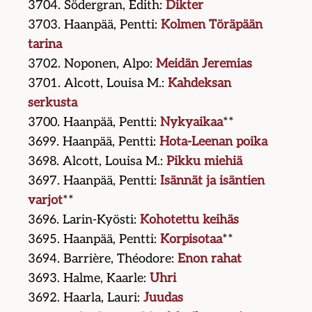
3704. Södergran, Edith:
Dikter
3703. Haanpää, Pentti:
Kolmen Töräpään
tarina
3702. Noponen, Alpo:
Meidän Jeremias
3701. Alcott, Louisa M.:
Kahdeksan
serkusta
3700. Haanpää, Pentti:
Nykyaikaa
**
3699. Haanpää, Pentti:
Hota-Leenan poika
3698. Alcott, Louisa M.:
Pikku miehiä
3697. Haanpää, Pentti:
Isännät ja isäntien
varjot
**
3696. Larin-Kyösti:
Kohotettu keihäs
3695. Haanpää, Pentti:
Korpisotaa
**
3694. Barrière, Théodore:
Enon rahat
3693. Halme, Kaarle:
Uhri
3692. Haarla, Lauri:
Juudas