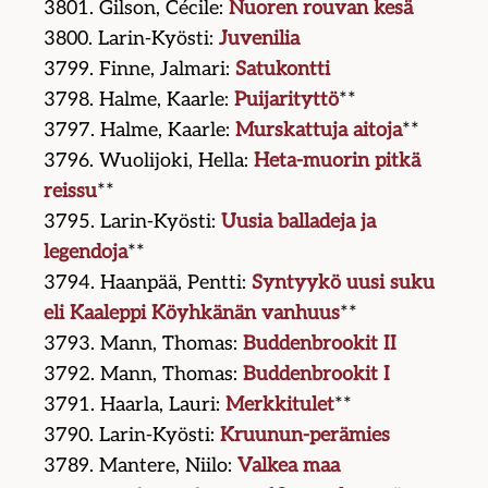
3801. Gilson, Cécile:
Nuoren rouvan kesä
3800. Larin-Kyösti:
Juvenilia
3799. Finne, Jalmari:
Satukontti
3798. Halme, Kaarle:
Puijarityttö
**
3797. Halme, Kaarle:
Murskattuja aitoja
**
3796. Wuolijoki, Hella:
Heta-muorin pitkä
reissu
**
3795. Larin-Kyösti:
Uusia balladeja ja
legendoja
**
3794. Haanpää, Pentti:
Syntyykö uusi suku
eli Kaaleppi Köyhkänän vanhuus
**
3793. Mann, Thomas:
Buddenbrookit II
3792. Mann, Thomas:
Buddenbrookit I
3791. Haarla, Lauri:
Merkkitulet
**
3790. Larin-Kyösti:
Kruunun-perämies
3789. Mantere, Niilo:
Valkea maa