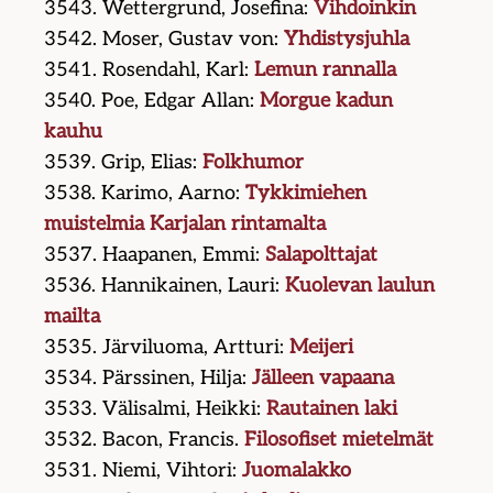
3543. Wettergrund, Josefina:
Vihdoinkin
3542. Moser, Gustav von:
Yhdistysjuhla
3541. Rosendahl, Karl:
Lemun rannalla
3540. Poe, Edgar Allan:
Morgue kadun
kauhu
3539. Grip, Elias:
Folkhumor
3538. Karimo, Aarno:
Tykkimiehen
muistelmia Karjalan rintamalta
3537. Haapanen, Emmi:
Salapolttajat
3536. Hannikainen, Lauri:
Kuolevan laulun
mailta
3535. Järviluoma, Artturi:
Meijeri
3534. Pärssinen, Hilja:
Jälleen vapaana
3533. Välisalmi, Heikki:
Rautainen laki
3532. Bacon, Francis.
Filosofiset mietelmät
3531. Niemi, Vihtori:
Juomalakko