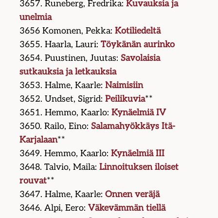
3657. Runeberg, Fredrika:
Kuvauksia ja
unelmia
3656 Komonen, Pekka:
Kotiliedeltä
3655. Haarla, Lauri:
Töykänän aurinko
3654. Puustinen, Juutas:
Savolaisia
sutkauksia ja letkauksia
3653. Halme, Kaarle:
Naimisiin
3652. Undset, Sigrid:
Peilikuvia
**
3651. Hemmo, Kaarlo:
Kynäelmiä IV
3650. Railo, Eino:
Salamahyökkäys Itä-
Karjalaan
**
3649. Hemmo, Kaarlo:
Kynäelmiä III
3648. Talvio, Maila:
Linnoituksen iloiset
rouvat
**
3647. Halme, Kaarle:
Onnen veräjä
3646. Alpi, Eero:
Väkevämmän tiellä