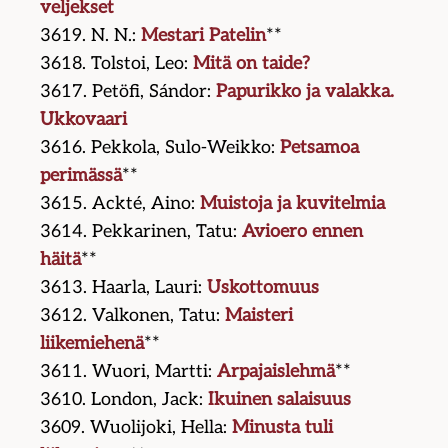
veljekset
3619. N. N.:
Mestari Patelin
**
3618. Tolstoi, Leo:
Mitä on taide?
3617. Petöfi, Sándor:
Papurikko ja valakka.
Ukkovaari
3616. Pekkola, Sulo-Weikko:
Petsamoa
perimässä
**
3615. Ackté, Aino:
Muistoja ja kuvitelmia
3614. Pekkarinen, Tatu:
Avioero ennen
häitä
**
3613. Haarla, Lauri:
Uskottomuus
3612. Valkonen, Tatu:
Maisteri
liikemiehenä
**
3611. Wuori, Martti:
Arpajaislehmä
**
3610. London, Jack:
Ikuinen salaisuus
3609. Wuolijoki, Hella:
Minusta tuli