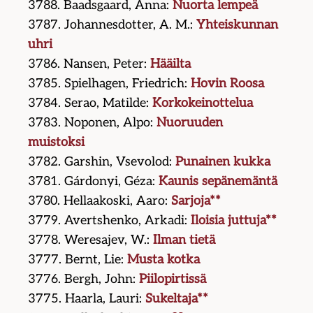
3788. Baadsgaard, Anna:
Nuorta lempeä
3787. Johannesdotter, A. M.:
Yhteiskunnan
uhri
3786. Nansen, Peter:
Hääilta
3785. Spielhagen, Friedrich:
Hovin Roosa
3784. Serao, Matilde:
Korkokeinottelua
3783. Noponen, Alpo:
Nuoruuden
muistoksi
3782. Garshin, Vsevolod:
Punainen kukka
3781. Gárdonyi, Géza:
Kaunis sepänemäntä
3780. Hellaakoski, Aaro:
Sarjoja**
3779. Avertshenko, Arkadi:
Iloisia juttuja**
3778. Weresajev, W.:
Ilman tietä
3777. Bernt, Lie:
Musta kotka
3776. Bergh, John:
Piilopirtissä
3775. Haarla, Lauri:
Sukeltaja**