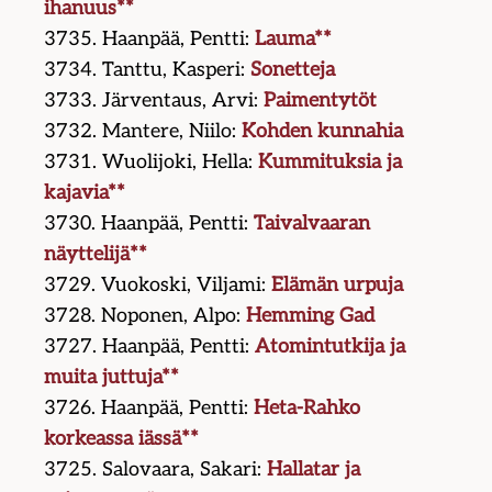
ihanuus**
3735. Haanpää, Pentti:
Lauma**
3734. Tanttu, Kasperi:
Sonetteja
3733. Järventaus, Arvi:
Paimentytöt
3732. Mantere, Niilo:
Kohden kunnahia
3731. Wuolijoki, Hella:
Kummituksia ja
kajavia**
3730. Haanpää, Pentti:
Taivalvaaran
näyttelijä**
3729. Vuokoski, Viljami:
Elämän urpuja
3728. Noponen, Alpo:
Hemming Gad
3727. Haanpää, Pentti:
Atomintutkija ja
muita juttuja**
3726. Haanpää, Pentti:
Heta-Rahko
korkeassa iässä**
3725. Salovaara, Sakari:
Hallatar ja