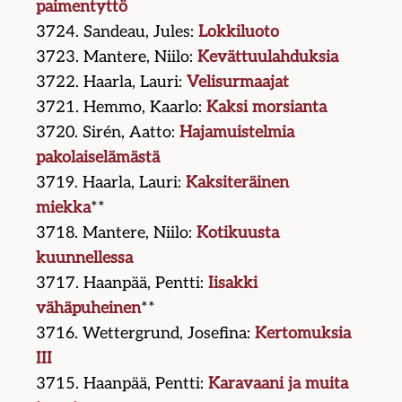
paimentyttö
3724. Sandeau, Jules:
Lokkiluoto
3723. Mantere, Niilo:
Kevättuulahduksia
3722. Haarla, Lauri:
Velisurmaajat
3721. Hemmo, Kaarlo:
Kaksi morsianta
3720. Sirén, Aatto:
Hajamuistelmia
pakolaiselämästä
3719. Haarla, Lauri:
Kaksiteräinen
miekka
**
3718. Mantere, Niilo:
Kotikuusta
kuunnellessa
3717. Haanpää, Pentti:
Iisakki
vähäpuheinen
**
3716. Wettergrund, Josefina:
Kertomuksia
III
3715. Haanpää, Pentti:
Karavaani ja muita