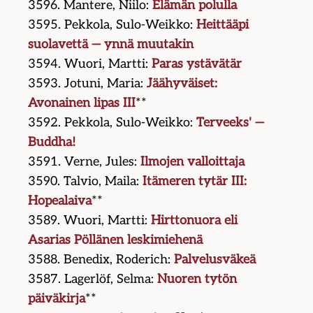
3596. Mantere, Niilo:
Elämän polulla
3595. Pekkola, Sulo-Weikko:
Heittääpi
suolavettä — ynnä muutakin
3594. Wuori, Martti:
Paras ystävätär
3593. Jotuni, Maria:
Jäähyväiset:
Avonainen lipas III
**
3592. Pekkola, Sulo-Weikko:
Terveeks' —
Buddha!
3591. Verne, Jules:
Ilmojen valloittaja
3590. Talvio, Maila:
Itämeren tytär III:
Hopealaiva
**
3589. Wuori, Martti:
Hirttonuora eli
Asarias Pöllänen leskimiehenä
3588. Benedix, Roderich:
Palvelusväkeä
3587. Lagerlöf, Selma:
Nuoren tytön
päiväkirja
**