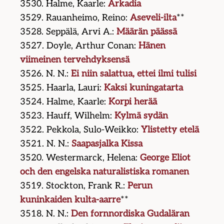
3530. Halme, Kaarle:
Arkadia
3529. Rauanheimo, Reino:
Aseveli-ilta
**
3528. Seppälä, Arvi A.:
Määrän päässä
3527. Doyle, Arthur Conan:
Hänen
viimeinen tervehdyksensä
3526. N. N.:
Ei niin salattua, ettei ilmi tulisi
3525. Haarla, Lauri:
Kaksi kuningatarta
3524. Halme, Kaarle:
Korpi herää
3523. Hauff, Wilhelm:
Kylmä sydän
3522. Pekkola, Sulo-Weikko:
Ylistetty etelä
3521. N. N.:
Saapasjalka Kissa
3520. Westermarck, Helena:
George Eliot
och den engelska naturalistiska romanen
3519. Stockton, Frank R.:
Perun
kuninkaiden kulta-aarre
**
3518. N. N.:
Den fornnordiska Gudaläran