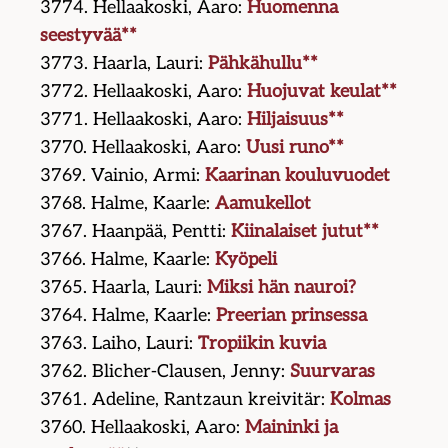
3774. Hellaakoski, Aaro:
Huomenna
seestyvää**
3773. Haarla, Lauri:
Pähkähullu**
3772. Hellaakoski, Aaro:
Huojuvat keulat**
3771. Hellaakoski, Aaro:
Hiljaisuus**
3770. Hellaakoski, Aaro:
Uusi runo**
3769. Vainio, Armi:
Kaarinan kouluvuodet
3768. Halme, Kaarle:
Aamukellot
3767. Haanpää, Pentti:
Kiinalaiset jutut**
3766. Halme, Kaarle:
Kyöpeli
3765. Haarla, Lauri:
Miksi hän nauroi?
3764. Halme, Kaarle:
Preerian prinsessa
3763. Laiho, Lauri:
Tropiikin kuvia
3762. Blicher-Clausen, Jenny:
Suurvaras
3761. Adeline, Rantzaun kreivitär:
Kolmas
3760. Hellaakoski, Aaro:
Maininki ja