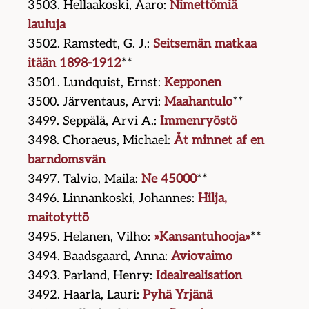
3503. Hellaakoski, Aaro:
Nimettömiä
lauluja
3502. Ramstedt, G. J.:
Seitsemän matkaa
itään 1898-1912
**
3501. Lundquist, Ernst:
Kepponen
3500. Järventaus, Arvi:
Maahantulo
**
3499. Seppälä, Arvi A.:
Immenryöstö
3498. Choraeus, Michael:
Åt minnet af en
barndomsvän
3497. Talvio, Maila:
Ne 45000
**
3496. Linnankoski, Johannes:
Hilja,
maitotyttö
3495. Helanen, Vilho:
»Kansantuhooja»
**
3494. Baadsgaard, Anna:
Aviovaimo
3493. Parland, Henry:
Idealrealisation
3492. Haarla, Lauri:
Pyhä Yrjänä