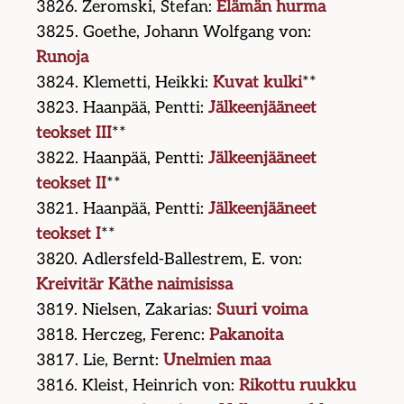
3826. Zeromski, Stefan:
Elämän hurma
3825. Goethe, Johann Wolfgang von:
Runoja
3824. Klemetti, Heikki:
Kuvat kulki
**
3823. Haanpää, Pentti:
Jälkeenjääneet
teokset III
**
3822. Haanpää, Pentti:
Jälkeenjääneet
teokset II
**
3821. Haanpää, Pentti:
Jälkeenjääneet
teokset I
**
3820. Adlersfeld-Ballestrem, E. von:
Kreivitär Käthe naimisissa
3819. Nielsen, Zakarias:
Suuri voima
3818. Herczeg, Ferenc:
Pakanoita
3817. Lie, Bernt:
Unelmien maa
3816. Kleist, Heinrich von:
Rikottu ruukku