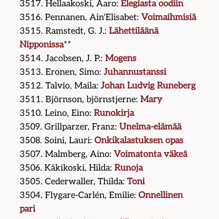
3517. Hellaakoski, Aaro:
Elegiasta oodiin
3516. Pennanen, Ain'Elisabet:
Voimaihmisiä
3515. Ramstedt, G. J.:
Lähettiläänä
Nipponissa
**
3514. Jacobsen, J. P.:
Mogens
3513. Eronen, Simo:
Juhannustanssi
3512. Talvio, Maila:
Johan Ludvig Runeberg
3511. Björnson, björnstjerne:
Mary
3510. Leino, Eino:
Runokirja
3509. Grillparzer, Franz:
Unelma-elämää
3508. Soini, Lauri:
Onkikalastuksen opas
3507. Malmberg, Aino:
Voimatonta väkeä
3506. Käkikoski, Hilda:
Runoja
3505. Cederwaller, Thilda:
Toni
3504. Flygare-Carlén, Emilie:
Onnellinen
pari