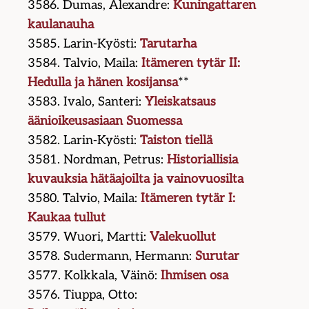
3586. Dumas, Alexandre:
Kuningattaren
kaulanauha
3585. Larin-Kyösti:
Tarutarha
3584. Talvio, Maila:
Itämeren tytär II:
Hedulla ja hänen kosijansa
**
3583. Ivalo, Santeri:
Yleiskatsaus
äänioikeusasiaan Suomessa
3582. Larin-Kyösti:
Taiston tiellä
3581. Nordman, Petrus:
Historiallisia
kuvauksia hätäajoilta ja vainovuosilta
3580. Talvio, Maila:
Itämeren tytär I:
Kaukaa tullut
3579. Wuori, Martti:
Valekuollut
3578. Sudermann, Hermann:
Surutar
3577. Kolkkala, Väinö:
Ihmisen osa
3576. Tiuppa, Otto: