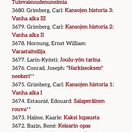
Tulevaisuudenunelmia
3680. Grimberg, Carl:
Kansojen historia 3:
Vanha aika III
3679. Grimberg, Carl:
Kansojen historia 2:
Vanha aika II
3678. Hornung, Ernst William:
Varastaiteilija
3677. Larin-Kyösti:
Joulu-yön tarina
3676. Conrad, Joseph:
"Narkissoksen"
neekeri
**
3675. Grimberg, Carl:
Kansojen historia 1:
Vanha aika I
3674. Estaunié, Edouard:
Salaperäinen
rouva
**
3673. Halme, Kaarle:
Kaksi lupausta
3672. Bazin, René:
Keisarin opas